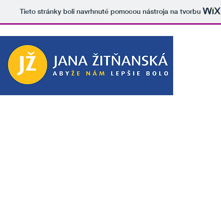
Tieto stránky boli navrhnuté pomocou nástroja na tvorbu
jana zitnanska
Má
zmysel
snažiť
sa
o
spravodlivosť
a
pomáhať
ľuďom.