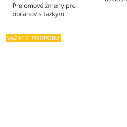
Prelomové zmeny pre
prostre
občanov s ťažkým
Sloven
zdravotným postihnutím aj
ich opatrovateľov
VÁŽIM SI PODPORU
s